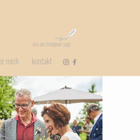
was das brautpaar sagt
er mich
kontakt