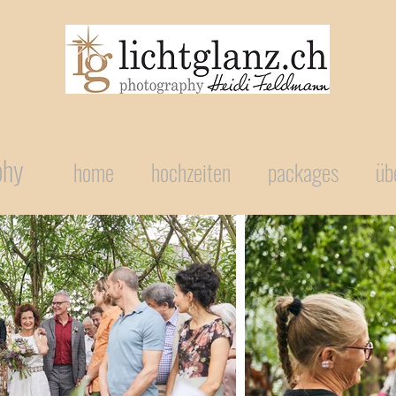
phy
home
hochzeiten
packages
üb